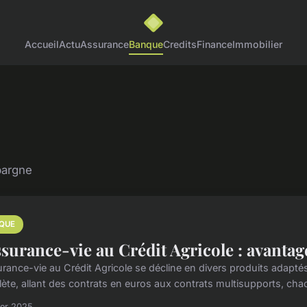
Accueil
Actu
Assurance
Banque
Credits
Finance
Immobilier
pargne
QUE
ssurance-vie au Crédit Agricole : avantag
urance-vie au Crédit Agricole se décline en divers produits adapté
ète, allant des contrats en euros aux contrats multisupports, cha
ier 2025