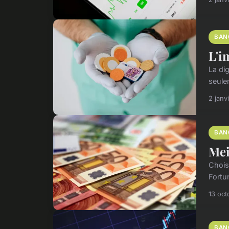
BAN
L'i
La di
seulem
2 janv
BAN
Mei
Chois
Fortun
13 oct
BAN