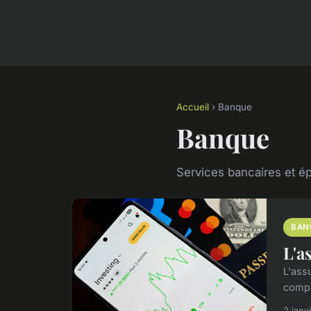
Accueil
› Banque
Banque
Services bancaires et é
BAN
L'a
L'ass
compl
2 janv