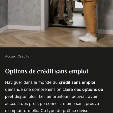
Accueil
›
Credits
CREDITS
Options de crédit sans emploi
Peut-on obtenir un crédit sans
emploi?
Naviguer dans le monde du
crédit sans emploi
demande une compréhension claire des
options de
Noam
•
2 janvier 2025
•
6 min de lecture
prêt
disponibles. Les emprunteurs peuvent avoir
accès à des prêts personnels, même sans preuve
d’emploi formelle. Ce type de prêt se divise