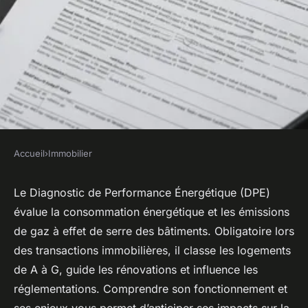
Accueil
›
Immobilier
IMMOBILIER
Tout savoir sur le dpe : guide
Le Diagnostic de Performance Énergétique (DPE)
évalue la consommation énergétique et les émissions
complet et astuces utiles
de gaz à effet de serre des bâtiments. Obligatoire lors
des transactions immobilières, il classe les logements
Noam
•
13 août 2025
•
4 min de lecture
de A à G, guide les rénovations et influence les
réglementations. Comprendre son fonctionnement et